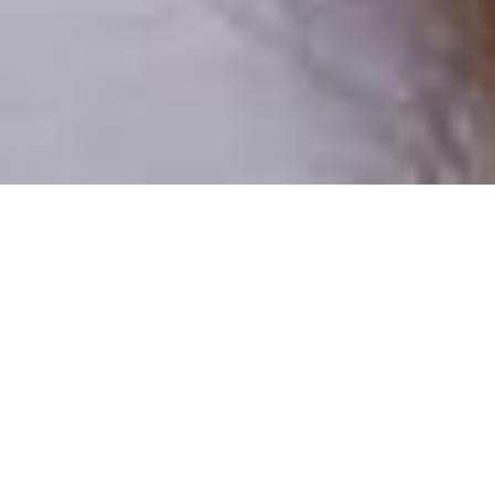
Csak valódi felhasználók
A profilok 100%-a ellenőrzött