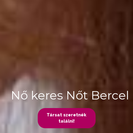
Nő keres Nőt Bercel
Társat szeretnék
találni!