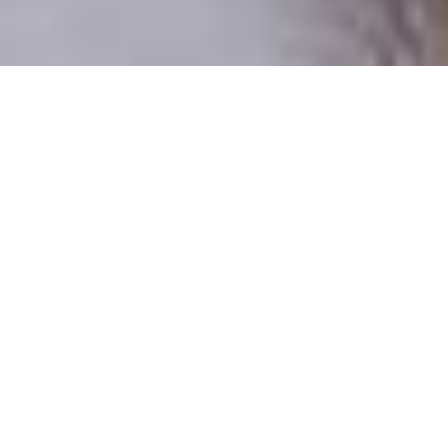
Csak valódi felhasználók
A profilok 100%-a ellenőrzött