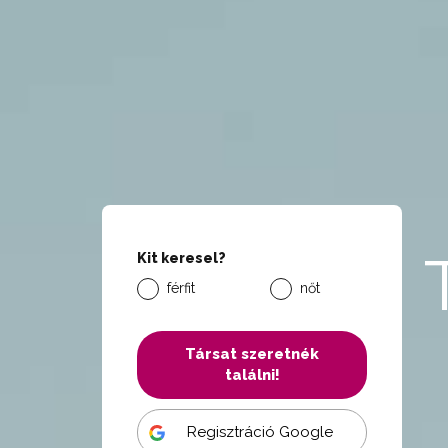
Kit keresel?
férfit
nőt
Társat szeretnék
találni!
Regisztráció Google