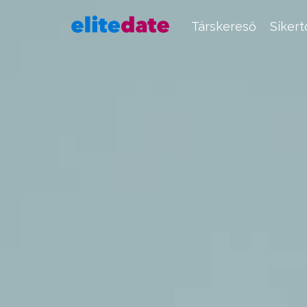
Társkereső
Siker