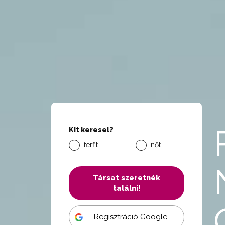
Kit keresel?
férfit
nőt
Társat szeretnék
találni!
Regisztráció Google