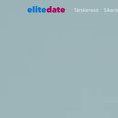
Társkereső
Siker