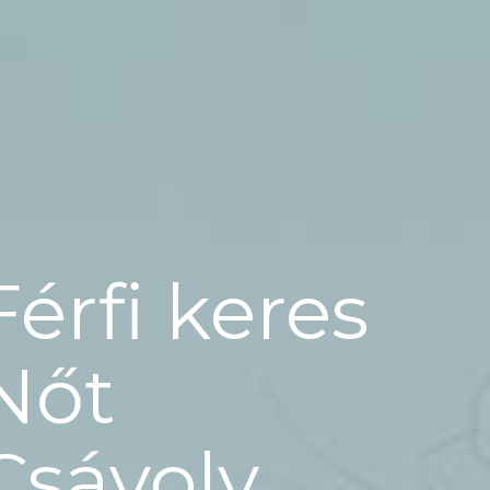
Férfi keres
Nőt
Csávoly