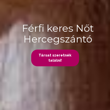
Férfi keres Nőt
Hercegszántó
Társat szeretnék
találni!