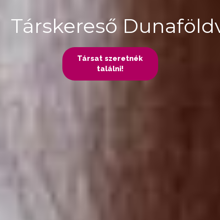
Társkereső Dunaföld
Társat szeretnék
találni!