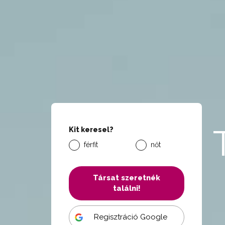
Kit keresel?
férfit
nőt
Társat szeretnék
találni!
Regisztráció Google