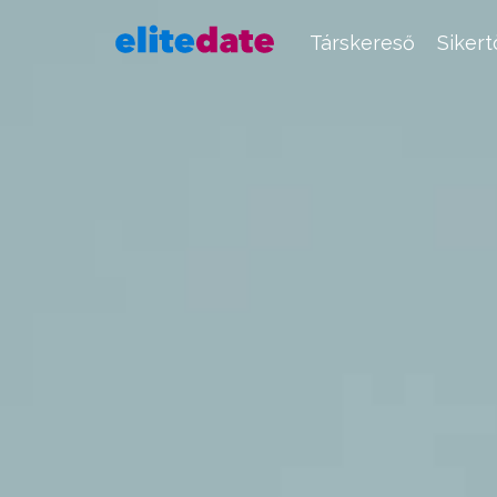
Társkereső
Siker