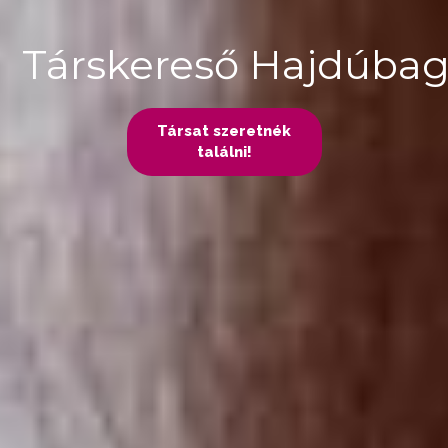
Társkereső Hajdúba
Társat szeretnék
találni!