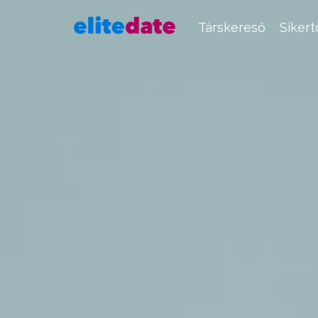
Társkereső
Siker