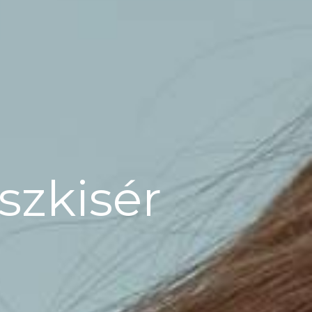
szkisér