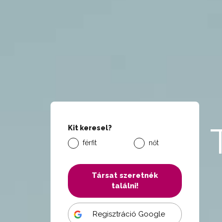
Kit keresel?
férfit
nőt
Társat szeretnék
találni!
Regisztráció Google