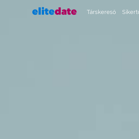
Társkereső
Siker