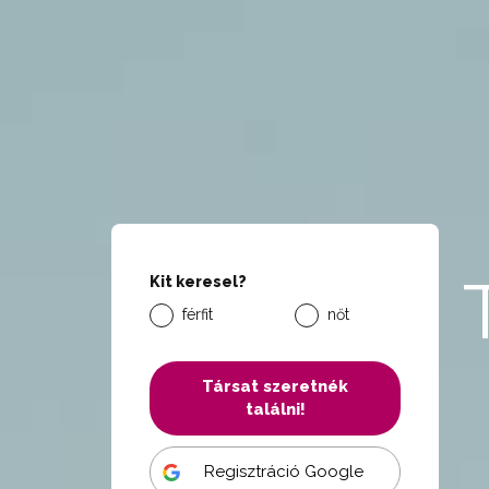
Kit keresel?
férfit
nőt
Társat szeretnék
találni!
Regisztráció Google