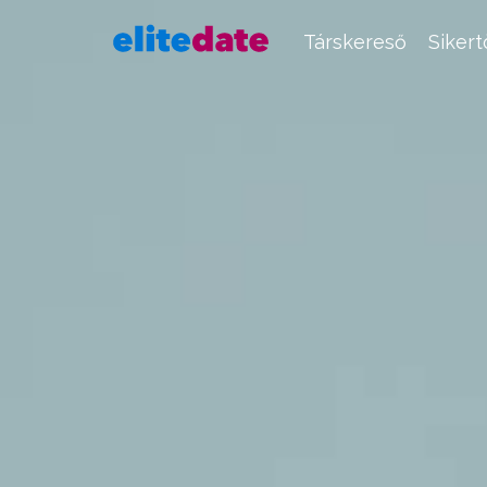
Társkereső
Siker