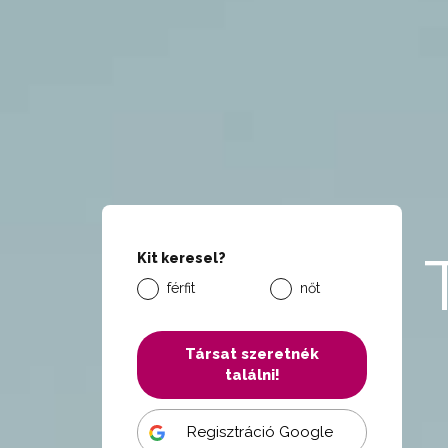
Kit keresel?
férfit
nőt
Társat szeretnék
találni!
Regisztráció Google