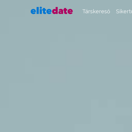
Társkereső
Siker