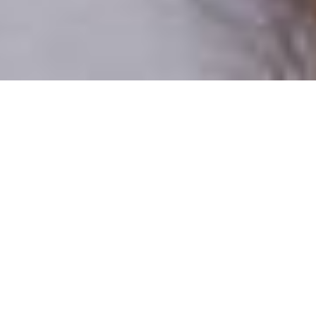
Csak valódi felhasználók
A profilok 100%-a ellenőrzött