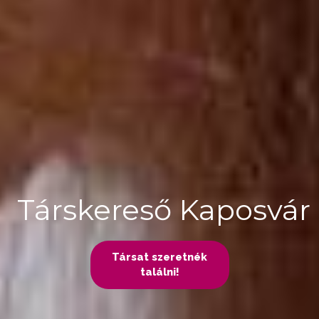
Társkereső Kaposvár
Társat szeretnék
találni!