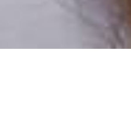
Csak valódi felhasználók
A profilok 100%-a ellenőrzött