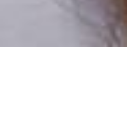
Csak valódi felhasználók
A profilok 100%-a ellenőrzött