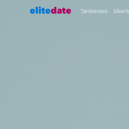
Társkereső
Siker