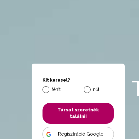
Kit keresel?
férfit
nőt
Társat szeretnék
találni!
Regisztráció Google