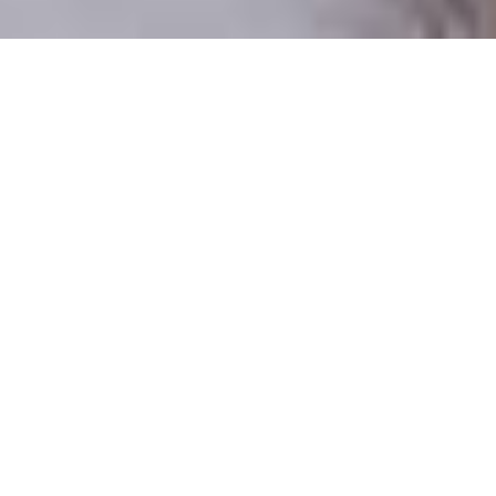
Csak valódi felhasználók
A profilok 100%-a ellenőrzött
Csak komoly társkeresőknek