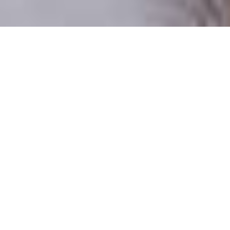
Csak valódi felhasználók
A profilok 100%-a ellenőrzött
Csak komoly társkeresőknek