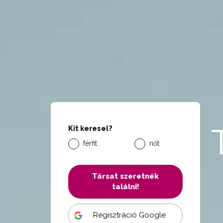
Kit keresel?
férfit
nőt
Társat szeretnék
találni!
Regisztráció Google