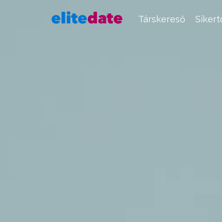
Társkereső
Siker