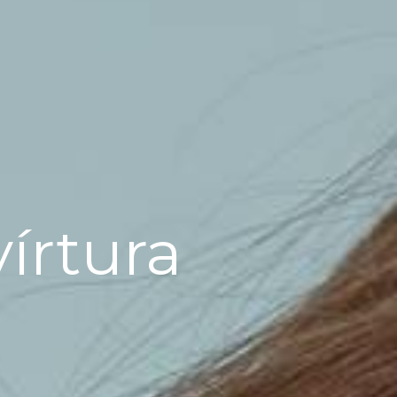
yírtura