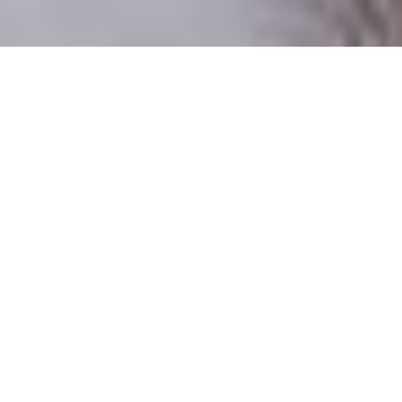
Csak valódi felhasználók
A profilok 100%-a ellenőrzött
Csak komoly társkeresőknek