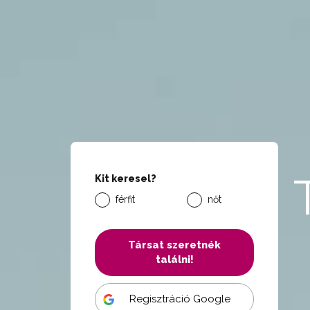
Kit keresel?
férfit
nőt
Társat szeretnék
találni!
Regisztráció Google