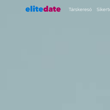
Társkereső
Siker