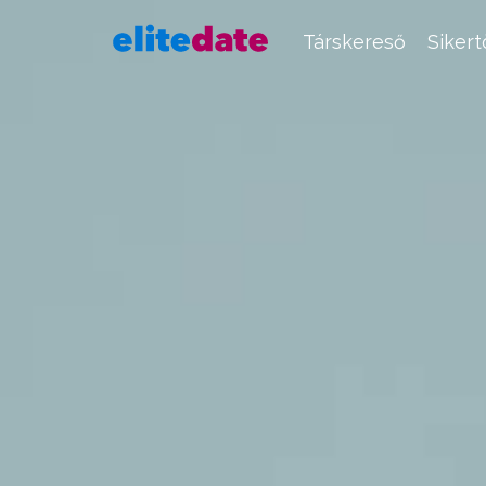
Társkereső
Siker