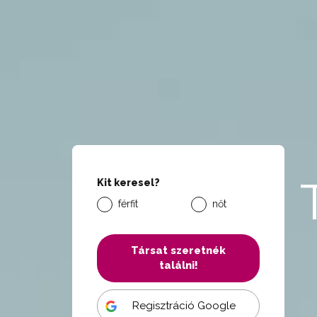
Kit keresel?
férfit
nőt
Társat szeretnék
találni!
Regisztráció Google