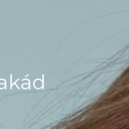
Makád