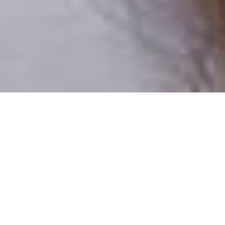
Csak valódi felhasználók
A profilok 100%-a ellenőrzött