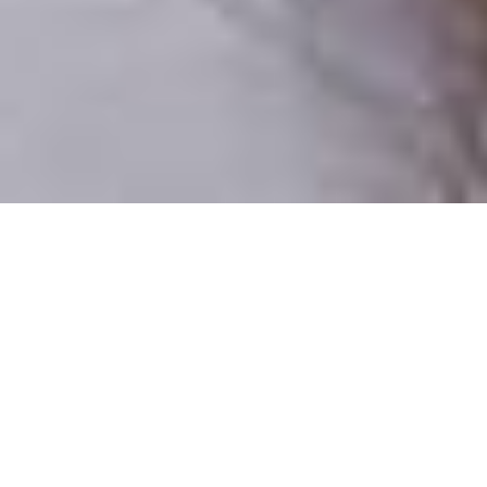
Csak valódi felhasználók
A profilok 100%-a ellenőrzött