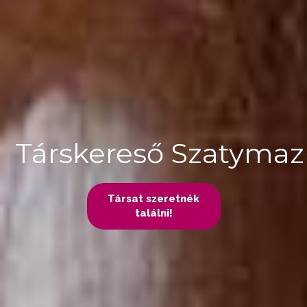
Társkereső Szatyma
Társat szeretnék
találni!