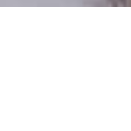
Csak valódi felhasználók
A profilok 100%-a ellenőrzött
Csak komoly társkeresőknek