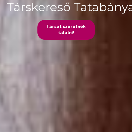
Társkereső Tatabány
Társat szeretnék
találni!