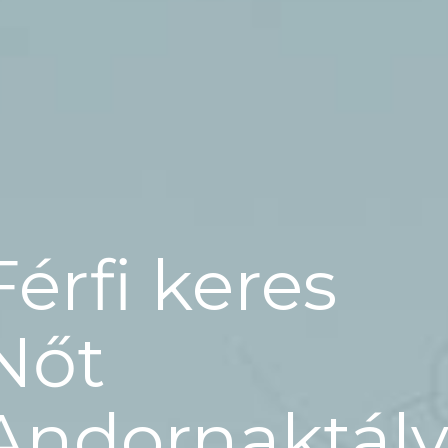
Férfi keres
Nőt
Andornaktál