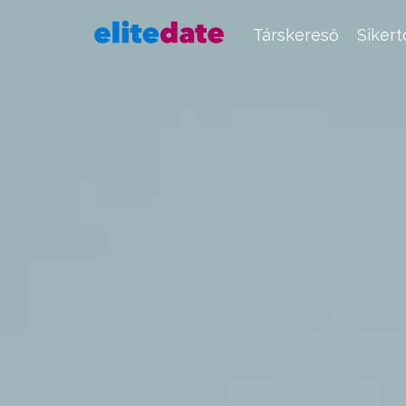
Társkereső
Siker