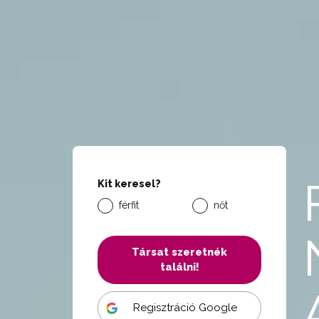
Kit keresel?
férfit
nőt
Társat szeretnék
találni!
Regisztráció Google