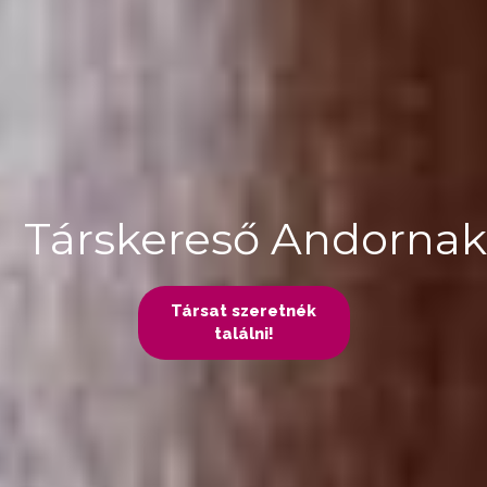
Társkereső Andornak
Társat szeretnék
találni!