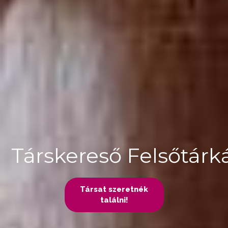
Társkereső Felsőtár
Társat szeretnék
találni!