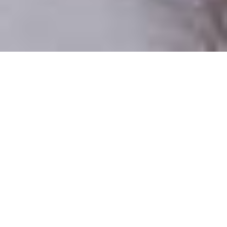
Csak valódi felhasználók
A profilok 100%-a ellenőrzött