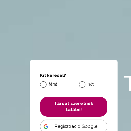
Kit keresel?
férfit
nőt
Társat szeretnék
találni!
Regisztráció Google