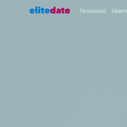
Társkereső
Siker