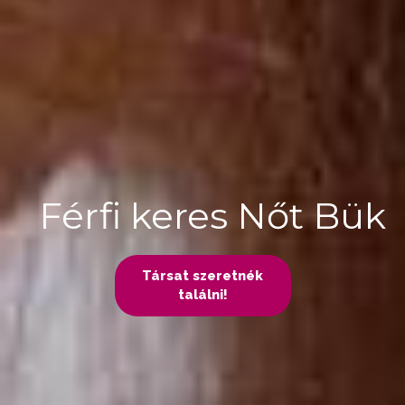
Férfi keres Nőt Bük
Társat szeretnék
találni!