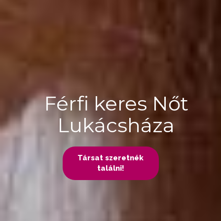
Férfi keres Nőt
Lukácsháza
Társat szeretnék
találni!