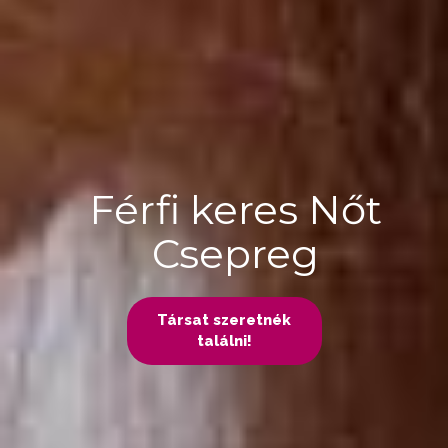
Férfi keres Nőt
Csepreg
Társat szeretnék
találni!