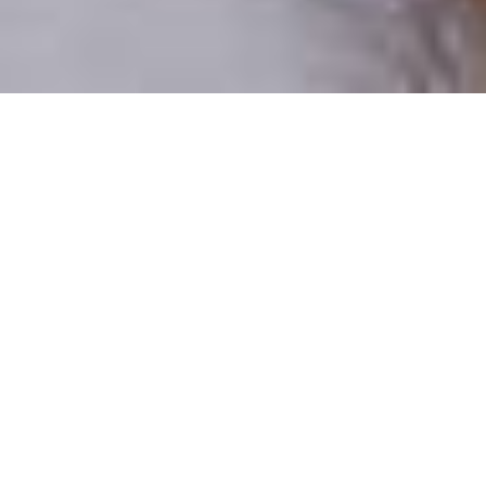
Csak valódi felhasználók
A profilok 100%-a ellenőrzött