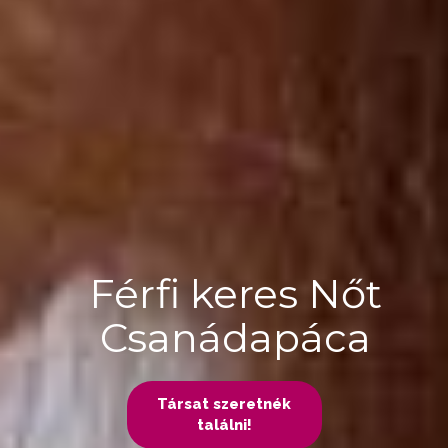
Férfi keres Nőt
Csanádapáca
Társat szeretnék
találni!