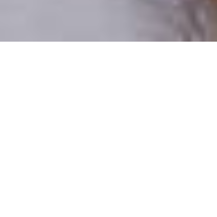
Csak valódi felhasználók
A profilok 100%-a ellenőrzött