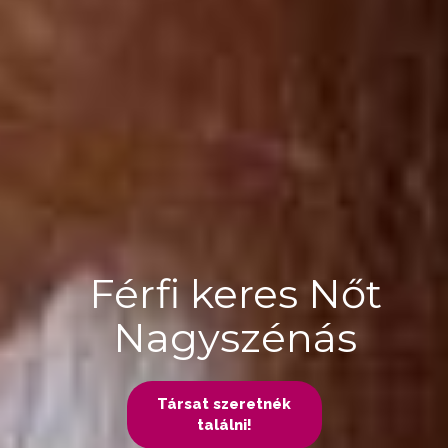
Férfi keres Nőt
Nagyszénás
Társat szeretnék
találni!