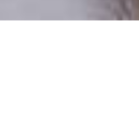
Csak valódi felhasználók
A profilok 100%-a ellenőrzött