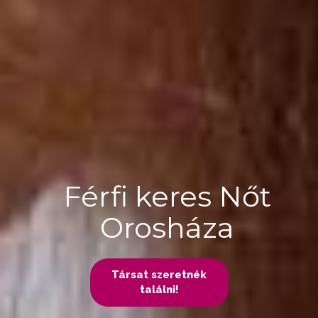
Férfi keres Nőt
Orosháza
Társat szeretnék
találni!