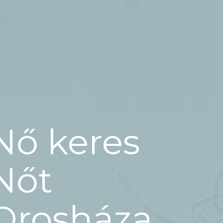
Nő keres
Nőt
Orosháza