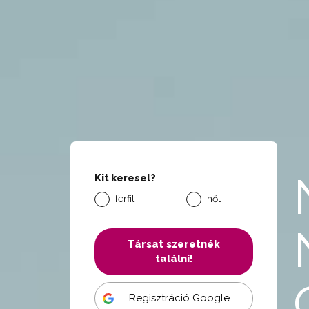
Kit keresel?
férfit
nőt
Társat szeretnék
találni!
Regisztráció Google