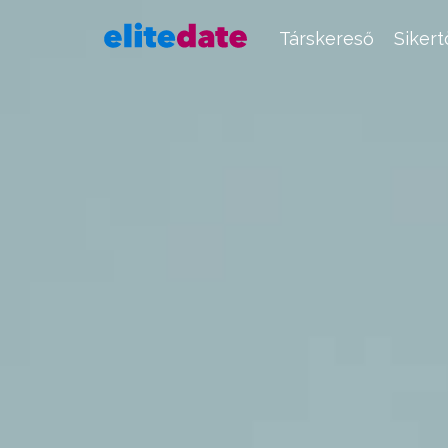
Társkereső
Siker