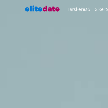
Társkereső
Siker