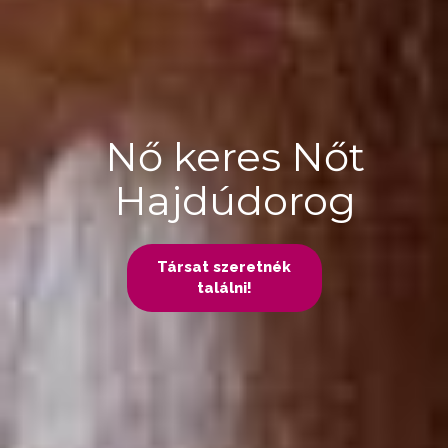
Nő keres Nőt
Hajdúdorog
Társat szeretnék
találni!