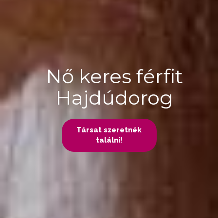
Nő keres férfit
Hajdúdorog
Társat szeretnék
találni!