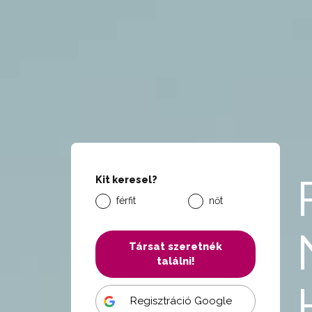
Kit keresel?
férfit
nőt
Társat szeretnék
találni!
Regisztráció Google