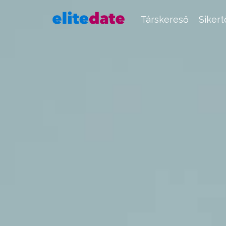
Társkereső
Siker