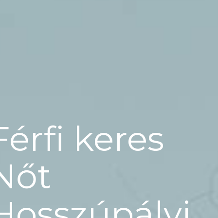
Férfi keres
Nőt
Hosszúpályi