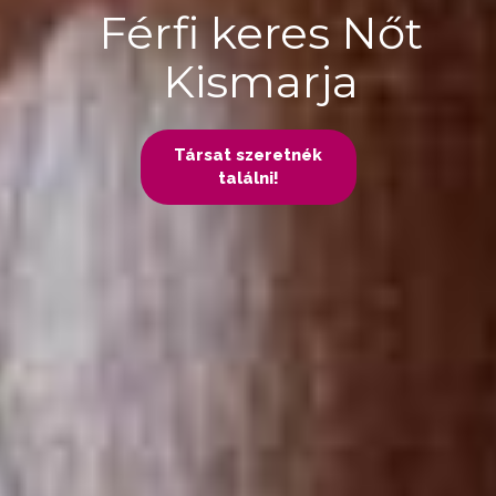
Férfi keres Nőt
Kismarja
Társat szeretnék
találni!