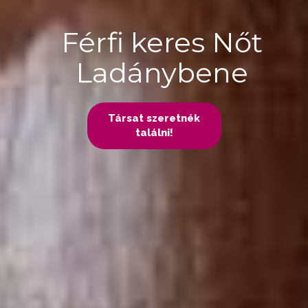
Férfi keres Nőt
Ladánybene
Társat szeretnék
találni!