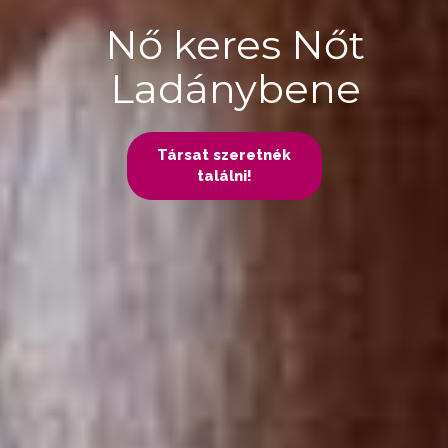
Nő keres Nőt
Ladánybene
Társat szeretnék
találni!