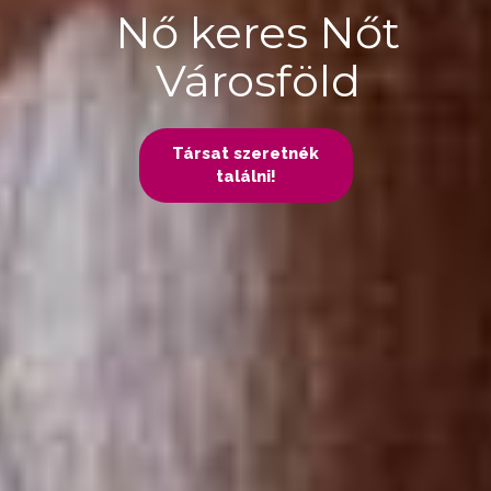
Nő keres Nőt
Városföld
Társat szeretnék
találni!