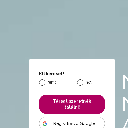
Kit keresel?
férfit
nőt
Társat szeretnék
találni!
Regisztráció Google