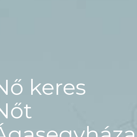
Nő keres
Nőt
Ágasegyháza