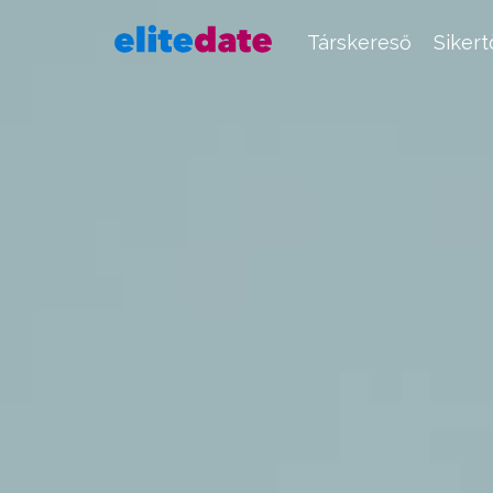
Társkereső
Siker