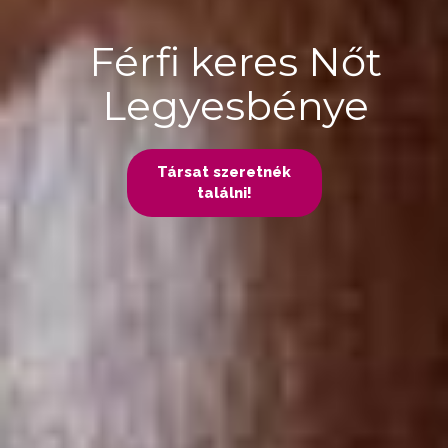
Férfi keres Nőt
Legyesbénye
Társat szeretnék
találni!