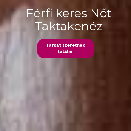
Férfi keres Nőt
Taktakenéz
Társat szeretnék
találni!