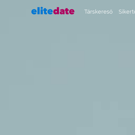
Társkereső
Siker