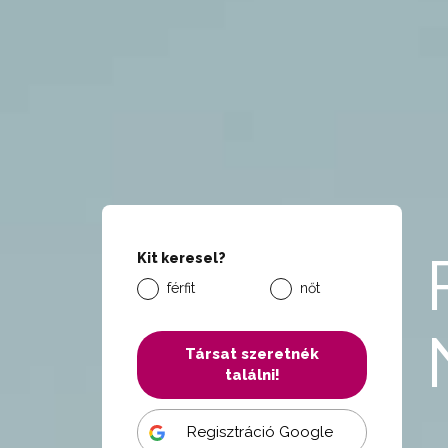
Kit keresel?
férfit
nőt
Társat szeretnék
találni!
Regisztráció Google